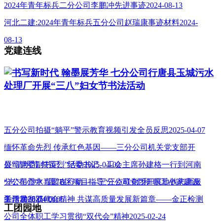
2024年青年标兵二分公司李鹏冲先进事迹2024-08-13
河北二建:2024年青年标兵五分公司赵瑞康事迹材料2024-
08-13
党建连线
书写新时代 翰墨展芳华 七分公司行唐县玉城污水
处理厂开展“三八”妇女节书法活动
五分公司拍摄“躺平”警示教育视频引发全员反思2025-04-07
缅怀革命先烈 传承红色基因——三分公司机关党支部开
展“清明节 祭英烈”活动2025-04-02
公司党委副书记、纪委书记、工会主席孙建格一行到河南
分公司澧水嘉园B区项目指导“三点联创”和 职工小家建设
“志”在心中 “愿”在行动——三分公司党团开展地铁志愿服
工作2025-04-01
务活动2025-03-05
学习贯彻双代会精神 共谋高质量发展新篇章——金正检测
工团园地
公司全体职工学习贯彻“双代会”精神2025-02-24