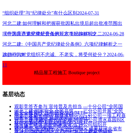
“组织处理”与“纪律处分”有什么区别2024-07-31
河北二建:如何理解和把握获批因私出境后超出批准范围出
境行为应该追究党纪责任的规定？2024-07-29
《中国共产党纪律处分条例》六项纪律解析之二2024-06-28
河北二建:《中国共产党纪律处分条例》六项纪律解析之一
2024-06-28
这些行为对党组织不忠诚、不老实，将受何处分？2024-06-
11
精品屋工程施工 Boutique project
基层动态
观影竞答齐参与 宣传普及共担当 ---十分公司“全民国
河北二建:国家安全 全民共筑——三分公司开展“全民
家安全教育日”活动纪实2025.04.17
河北二建:匠心独运 精益求精——三分公司一项工程喜
国家安全教育日”宣传活动2025.04.17
河北二建:党建引领攻坚克难-河南分公司澧水嘉园B区
获河北省结构优质工程奖2025.04.17
筑牢保密防线 共护国家安全 七分公司组织开
项目施工节点超前完成2025.04.17
精控毫厘 质立标杆——三分公司QC成果获河北省市
展“4.15”全民国家安全教育日保密主题宣传活动