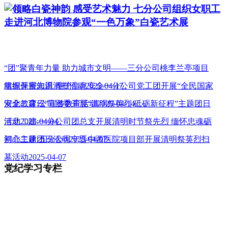
领略白瓷神韵 感受艺术魅力 七分公司组织女职工
走进河北博物院参观“一色万象”白瓷艺术展
“团”聚青年力量 助力城市文明——三分公司桃李兰亭项目
组织开展志愿清扫活动2025-04-17
掌握保密知识 维护信息安全一分公司党工团开展“全民国家
安全教育日”宣传教育活动2025-04-14
河北二建:公司团委开展“清明祭英烈 砥砺新征程”主题团日
活动2025-04-04
河北二建:一分公司团总支开展清明时节祭先烈 缅怀忠魂砺
初心主题团日活动2025-04-07
河北二建:五分公司宁晋中西医院项目部开展清明祭英烈扫
墓活动2025-04-07
党纪学习专栏