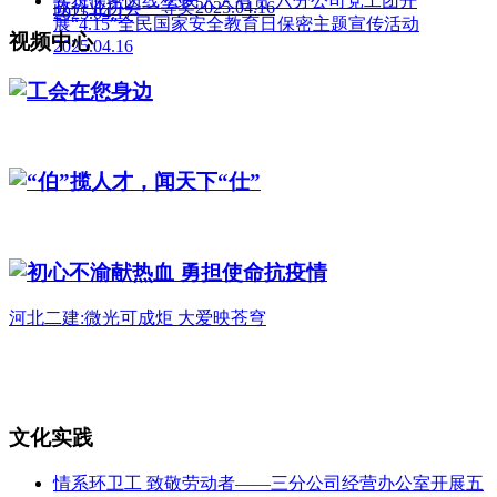
共筑保密防线 公民人人有责 六分公司党工团开
政行业协会一等奖2025.04.16
2025.04.17
展“4.15”全民国家安全教育日保密主题宣传活动
视频中心
2025.04.16
工会在您身边
“伯”揽人才，闻天下“仕”
初心不渝献热血 勇担使命抗疫情
河北二建:微光可成炬 大爱映苍穹
文化实践
情系环卫工 致敬劳动者——三分公司经营办公室开展五